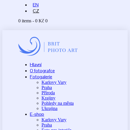
EN
CZ
0 items
-
0 Kč
0
Hlavní
O fotografce
Fotogalerie
Karlovy Vary
Praha
Příroda
Krajiny
Pohledy na města
Ukrajina
E-shop
Karlovy Vary
Praha