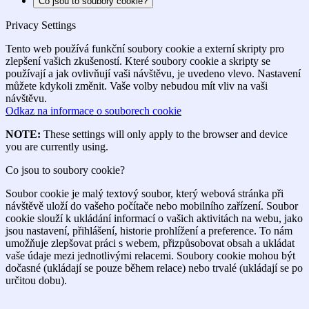
Co jsou to soubory cookie?
Privacy Settings
Tento web používá funkční soubory cookie a externí skripty pro
zlepšení vašich zkušeností. Které soubory cookie a skripty se
používají a jak ovlivňují vaši návštěvu, je uvedeno vlevo. Nastavení
můžete kdykoli změnit. Vaše volby nebudou mít vliv na vaši
návštěvu.
Odkaz na informace o souborech cookie
NOTE:
These settings will only apply to the browser and device
you are currently using.
Co jsou to soubory cookie?
Soubor cookie je malý textový soubor, který webová stránka při
návštěvě uloží do vašeho počítače nebo mobilního zařízení. Soubor
cookie slouží k ukládání informací o vašich aktivitách na webu, jako
jsou nastavení, přihlášení, historie prohlížení a preference. To nám
umožňuje zlepšovat práci s webem, přizpůsobovat obsah a ukládat
vaše údaje mezi jednotlivými relacemi. Soubory cookie mohou být
dočasné (ukládají se pouze během relace) nebo trvalé (ukládají se po
určitou dobu).