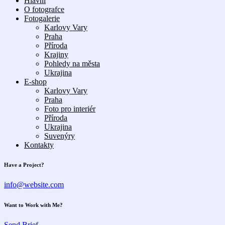
Hlavní
O fotografce
Fotogalerie
Karlovy Vary
Praha
Příroda
Krajiny
Pohledy na města
Ukrajina
E-shop
Karlovy Vary
Praha
Foto pro interiér
Příroda
Ukrajina
Suvenýry
Kontakty
Have a Project?
info@website.com
Want to Work with Me?
Send Brief