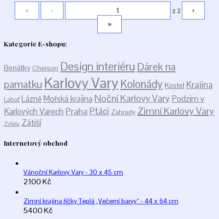
«
‹
›
z
2
»
Kategorie E-shopu:
Design interiéru
Dárek na
Benátky
Cherson
Karlovy Vary
Kolonády
pamatku
Krajina
Kostel
Noční Karlovy Vary
Podzim v
Lázně
Mořská krajina
Labuť
Zimní Karlovy Vary
Praha
Ptáci
Karlových Varech
Zahrady
Zátiší
Zvířata
Internetový obchod
Vánoční Karlovy Vary - 30 x 45 cm
2100
Kč
Zimní krajina říčky Teplá „Večerní barvy“ - 44 x 64 cm
5400
Kč