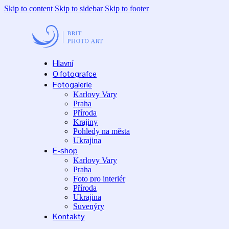
Skip to content
Skip to sidebar
Skip to footer
Hlavní
O fotografce
Fotogalerie
Karlovy Vary
Praha
Příroda
Krajiny
Pohledy na města
Ukrajina
E-shop
Karlovy Vary
Praha
Foto pro interiér
Příroda
Ukrajina
Suvenýry
Kontakty