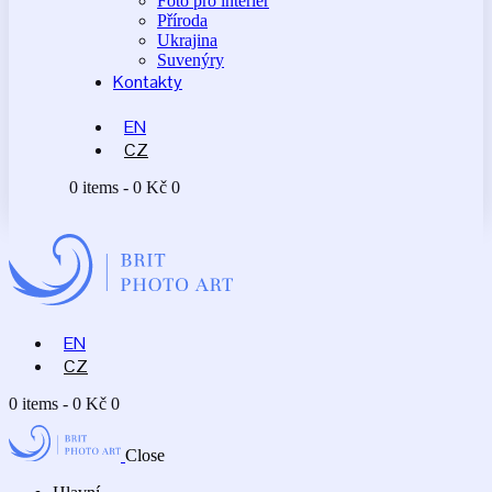
Foto pro interiér
Příroda
Ukrajina
Suvenýry
Kontakty
EN
CZ
0 items
-
0 Kč
0
EN
CZ
0 items
-
0 Kč
0
Close