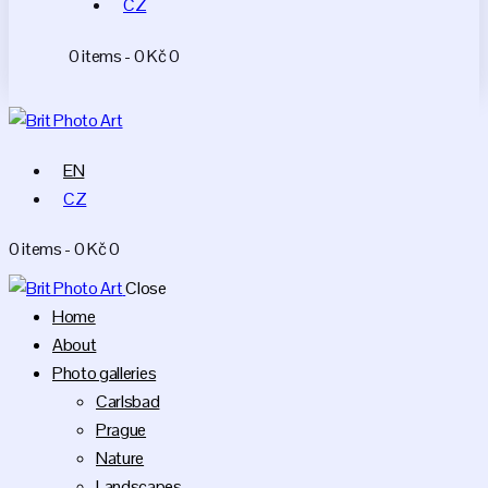
CZ
0 items
-
0 Kč
0
EN
CZ
0 items
-
0 Kč
0
Close
Home
About
Photo galleries
Carlsbad
Prague
Nature
Landscapes