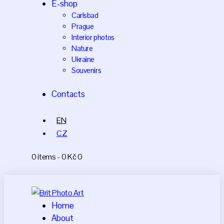
E-shop
Carlsbad
Prague
Interior photos
Nature
Ukraine
Souvenirs
Contacts
EN
CZ
0 items
-
0 Kč
0
Home
About