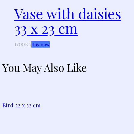
Vase with daisies
33 х 23 cm
1700
Kč
Buy now
You May Also Like
Bird 22 x 32 cm