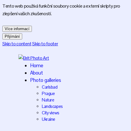
Tento web používá funkční soubory cookie a externí skripty pro
zlepšení vašich zkušeností.
Více informací
Přijímání
Skip to content
Skip to footer
Home
About
Photo galleries
Carlsbad
Prague
Nature
Landscapes
City views
Ukraine