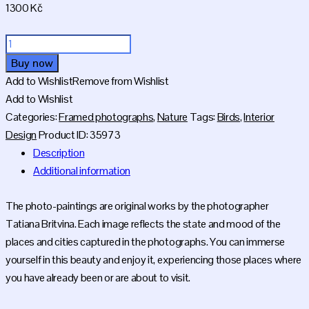
1300
Kč
Bird
22
Buy now
x
Add to Wishlist
Remove from Wishlist
32
Add to Wishlist
cm
Categories:
Framed photographs
,
Nature
Tags:
Birds
,
Interior
quantity
Design
Product ID:
35973
Description
Additional information
The photo-paintings are original works by the photographer
Tatiana Britvina. Each image reflects the state and mood of the
places and cities captured in the photographs. You can immerse
yourself in this beauty and enjoy it, experiencing those places where
you have already been or are about to visit.