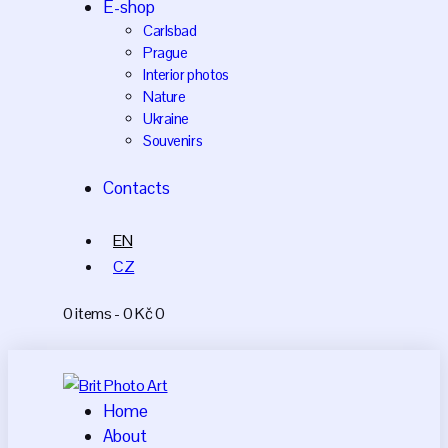
E-shop
Carlsbad
Prague
Interior photos
Nature
Ukraine
Souvenirs
Contacts
EN
CZ
0 items
-
0 Kč
0
Home
About