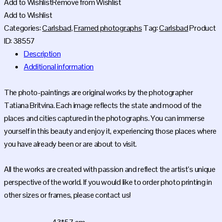
-
Add to Wishlist
Remove from Wishlist
43
Add to Wishlist
x
Categories:
Carlsbad
,
Framed photographs
Tag:
Carlsbad
Product
57
ID:
38557
cm
Description
quantity
Additional information
The photo-paintings are original works by the photographer
Tatiana Britvina. Each image reflects the state and mood of the
places and cities captured in the photographs. You can immerse
yourself in this beauty and enjoy it, experiencing those places where
you have already been or are about to visit.
All the works are created with passion and reflect the artist’s unique
perspective of the world. If you would like to order photo printing in
other sizes or frames, please contact us!