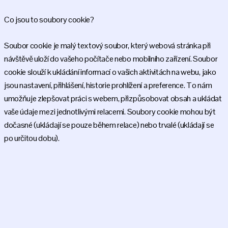
Co jsou to soubory cookie?
Soubor cookie je malý textový soubor, který webová stránka při
návštěvě uloží do vašeho počítače nebo mobilního zařízení. Soubor
cookie slouží k ukládání informací o vašich aktivitách na webu, jako
jsou nastavení, přihlášení, historie prohlížení a preference. To nám
umožňuje zlepšovat práci s webem, přizpůsobovat obsah a ukládat
vaše údaje mezi jednotlivými relacemi. Soubory cookie mohou být
dočasné (ukládají se pouze během relace) nebo trvalé (ukládají se
po určitou dobu).