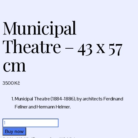
Municipal
Theatre – 43 x 57
cm
3500
Kč
Municipal Theatre (1884-1886), by architects Ferdinand
Fellner and Hermann Helmer.
Municipal
Theatre
Buy now