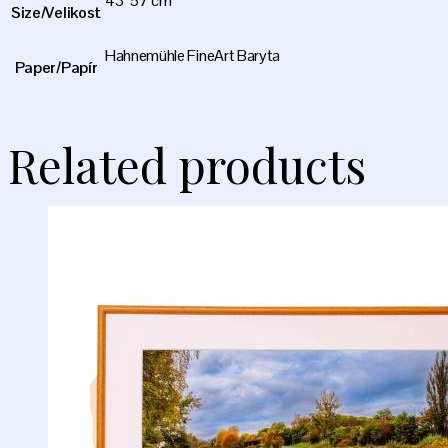
43*57 cm
Size/Velikost
Hahnemühle FineArt Baryta
Paper/Papír
Related products