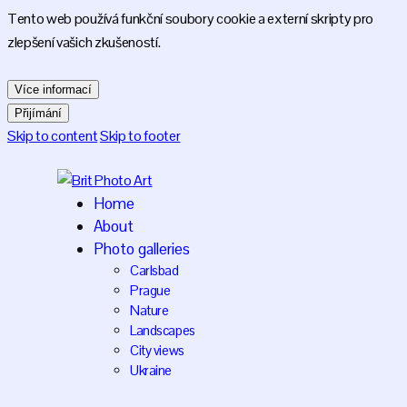
Tento web používá funkční soubory cookie a externí skripty pro
zlepšení vašich zkušeností.
Více informací
Přijímání
Skip to content
Skip to footer
Home
About
Photo galleries
Carlsbad
Prague
Nature
Landscapes
City views
Ukraine