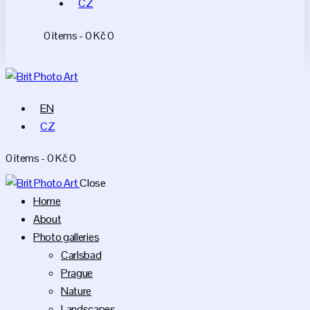
CZ
0 items
-
0 Kč
0
EN
CZ
0 items
-
0 Kč
0
Close
Home
About
Photo galleries
Carlsbad
Prague
Nature
Landscapes