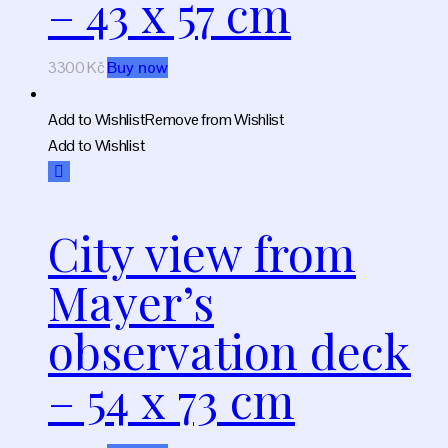
– 43 x 57 cm
3300
Kč
Buy now
Add to Wishlist
Remove from Wishlist
Add to Wishlist
City view from
Mayer’s
observation deck
– 54 х 73 cm