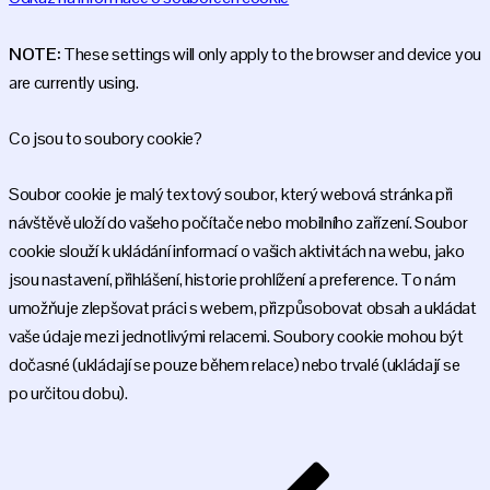
NOTE:
These settings will only apply to the browser and device you
are currently using.
Co jsou to soubory cookie?
Soubor cookie je malý textový soubor, který webová stránka při
návštěvě uloží do vašeho počítače nebo mobilního zařízení. Soubor
cookie slouží k ukládání informací o vašich aktivitách na webu, jako
jsou nastavení, přihlášení, historie prohlížení a preference. To nám
umožňuje zlepšovat práci s webem, přizpůsobovat obsah a ukládat
vaše údaje mezi jednotlivými relacemi. Soubory cookie mohou být
dočasné (ukládají se pouze během relace) nebo trvalé (ukládají se
po určitou dobu).