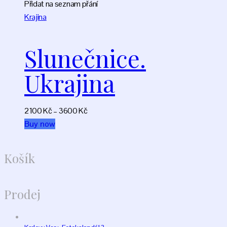
Přidat na seznam přání
Krajina
Slunečnice.
Ukrajina
2100
Kč
–
3600
Kč
This
Buy now
product
has
Košík
multiple
variants.
The
Prodej
options
may