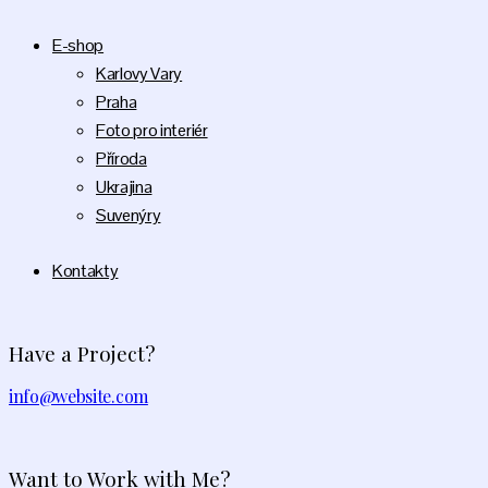
E-shop
Karlovy Vary
Praha
Foto pro interiér
Příroda
Ukrajina
Suvenýry
Kontakty
Have a Project?
info@website.com
Want to Work with Me?