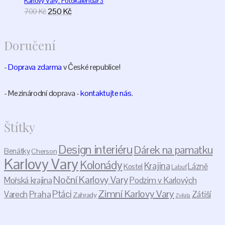
Karlovy Vary. Fotokalendář 3
be
Original
Current
250
Kč
700
Kč
chosen
price
price
on
was:
is:
the
Doručení
700 Kč.
250 Kč.
product
page
-
Doprava zdarma
v České republice!
- Mezinárodní doprava -
kontaktujte nás
.
Štítky
Design interiéru
Dárek na pamatku
Benátky
Cherson
Karlovy Vary
Kolonády
Krajina
Lázně
Kostel
Labuť
Noční Karlovy Vary
Podzim v Karlových
Mořská krajina
Zimní Karlovy Vary
Praha
Ptáci
Varech
Zátiší
Zahrady
Zvířata