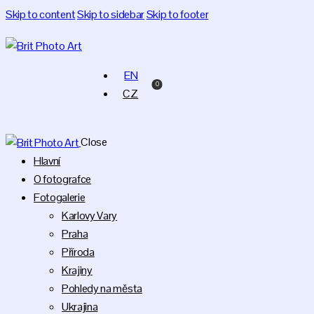
Skip to content
Skip to sidebar
Skip to footer
EN
0
CZ
Close
Hlavní
O fotografce
Fotogalerie
Karlovy Vary
Praha
Příroda
Krajiny
Pohledy na města
Ukrajina